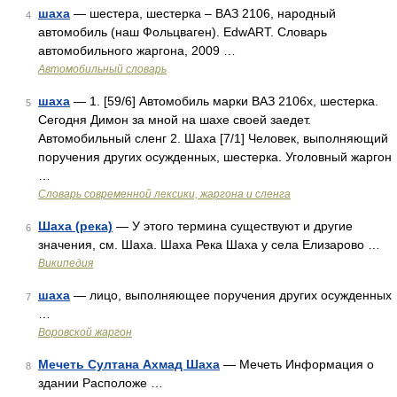
шаха
— шестера, шестерка – ВАЗ 2106, народный
4
автомобиль (наш Фольцваген). EdwART. Словарь
автомобильного жаргона, 2009 …
Автомобильный словарь
шаха
— 1. [59/6] Автомобиль марки ВАЗ 2106х, шестерка.
5
Сегодня Димон за мной на шахе своей заедет.
Автомобильный сленг 2. Шаха [7/1] Человек, выполняющий
поручения других осужденных, шестерка. Уголовный жаргон
…
Cловарь современной лексики, жаргона и сленга
Шаха (река)
— У этого термина существуют и другие
6
значения, см. Шаха. Шаха Река Шаха у села Елизарово …
Википедия
шаха
— лицо, выполняющее поручения других осужденных
7
…
Воровской жаргон
Мечеть Султана Ахмад Шаха
— Мечеть Информация о
8
здании Расположе …