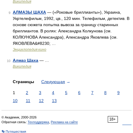
Википедия
АЛМАЗЫ ШАХА
— («Роковые бриллианты»), Украина,
9
Укртелефильм, 1992, цв., 120 мин. Телефильм, детектив. В
основе сюжета попытка вывоза за границу старинных
бриллиантов. В ролях: Александра Колкунова (см.
КОЛКУНОВА Александра), Александра Яковлева (см.
ЯКОВЛЕВА&#8230; …
Энциклопедия кино
Алмаз Шаха
— …
10
Википедия
Страницы
Следующая
→
1
2
3
4
5
6
7
8
9
10
11
12
13
© Академик, 2000-2026
18+
Обратная связь:
Техподдержка
,
Реклама на сайте
👣 Путешествия