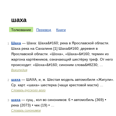
шаха
Толкование
Перевод
Книги
Шаха
— Шаха: Шаха&#160; река в Ярославской области.
1
Шаха река на Сахалине.[1] Шаха&#160; деревня в
Ярославской области. «Шоха», «Шаха»&#160; термин из
жаргона картёжников, означающий шестёрку треф. От него
происходит: «Шоха»&#160; синоним слова&#8230; …
Википедия
шаха
— ШАХА, и, ж. Шестая модель автомобиля «Жигули».
2
Ср. карт. «шаха» шестерка (чаще крестовой масти) …
Словарь русского арго
шаха
— сущ., кол во синонимов: 6 • автомобиль (369) •
3
река (2073) • чек (19) • …
Словарь синонимов